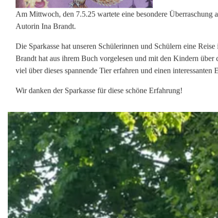
navigationspfad:
»
»
»
grundschule intrup
aktuelles
archiv
news
Hauptinhalt überspringen:
Newsarchiv
zur Randspalte springen
Sparkasse lädt ein zum Eulenzauber
07.05.2025
Grundschule Intrup - News
Ina Brandt liest für Jahrgang 3 in der Stadtsparkasse.