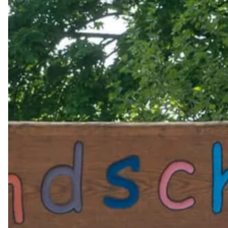
Am Mittwoch, den 7.5.25 wartete eine besondere Überraschung auf
Autorin Ina Brandt.
Die Sparkasse hat unseren Schülerinnen und Schülern eine Reise 
Brandt hat aus ihrem Buch vorgelesen und mit den Kindern über 
viel über dieses spannende Tier erfahren und einen interessanten 
Wir danken der Sparkasse für diese schöne Erfahrung!