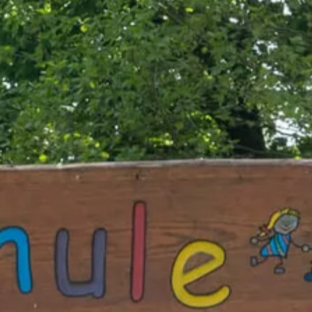
 die Drittklässler der Grundschule Intrup: Eine Lesung der
in die wunderbare Welt des “Eulenzaubers” ermöglicht. Frau
die Hauptfigur, die Eule Goldwing, gesprochen. So haben wir
Einblick in den ersten Teil der Buchreihe “Eulenzauber” erhalten.