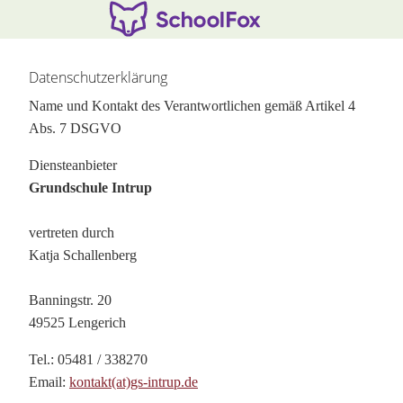
Hauptinhalt überspringen:
zur Randspalte springen
Datenschutzerklärung
Name und Kontakt des Verantwortlichen gemäß Artikel 4
Abs. 7 DSGVO
Diensteanbieter
Grundschule Intrup
vertreten durch
Katja Schallenberg
Banningstr. 20
49525 Lengerich
Tel.: 05481 / 338270
Email:
kontakt(at)gs-intrup.de