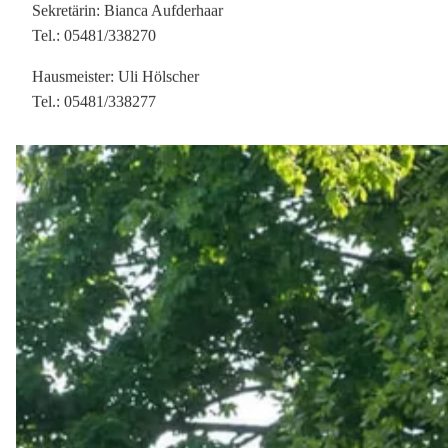
navigationspfad:
»
»
grundschule intrup
service
kontakt
Hauptinhalt überspringen:
Kontakt
zur Randspalte springen
Grundschule Intrup
Banningstr. 20
49525 Lengerich
Tel.: 05481 / 338270
Fax: 05481/ 903950
Email: kontakt@gs-intrup.de
Schulleitung: Katja Schallenberg
Sekretärin: Bianca Aufderhaar
Tel.: 05481/338270