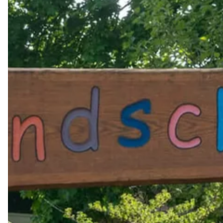
Hausmeister: Uli Hölscher
Tel.: 05481/338277