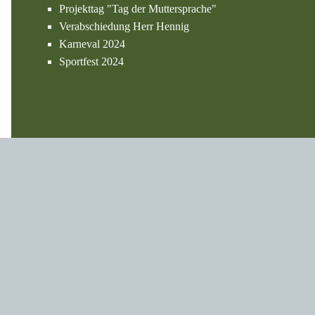
Galerien
Ketteler Hof 2026
Schulfest/Sponsorenlauf 2026
Sportfest 2026
Karneval 2026
Grundschulfußballturnier 2025
Sportfest 2025
Projekttag "Tag der Muttersprache"
Verabschiedung Herr Hennig
Karneval 2024