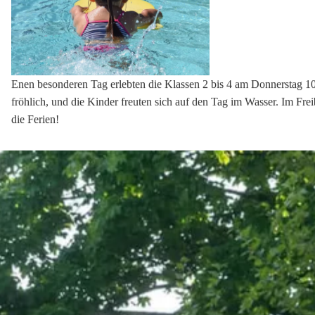
navigationspfad:
»
grundschule intrup
startseite
Zurück
Jetzt wird es nass!
10.07.2025
Grundschule Intrup - News
Die Jahrgänge 2 bis 4 unternehmen einen morgendlichen Ausflug in