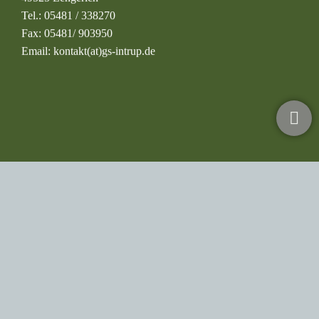
Anschrift
Grundschule Intrup
Banningstr. 20
49525 Lengerich
Tel.:
05481 / 338270
Fax:
05481/ 903950
Email:
kontakt(at)gs-intrup.de