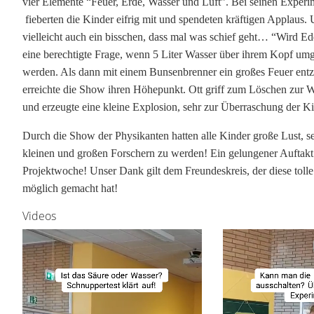
vier Elemente “Feuer, Erde, Wasser und Luft”. Bei seinen Exper
fieberten die Kinder eifrig mit und spendeten kräftigen Applaus.
vielleicht auch ein bisschen, dass mal was schief geht… “Wird Ed
eine berechtigte Frage, wenn 5 Liter Wasser über ihrem Kopf um
werden. Als dann mit einem Bunsenbrenner ein großes Feuer ent
erreichte die Show ihren Höhepunkt. Ott griff zum Löschen zur W
und erzeugte eine kleine Explosion, sehr zur Überraschung der Ki
Durch die Show der Physikanten hatten alle Kinder große Lust, se
kleinen und großen Forschern zu werden! Ein gelungener Auftakt
Projektwoche! Unser Dank gilt dem Freundeskreis, der diese tol
möglich gemacht hat!
Videos