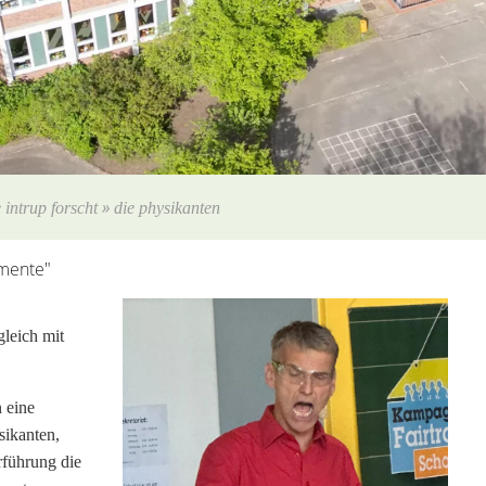
»
 intrup forscht
die physikanten
emente"
leich mit
 eine
sikanten,
rführung die