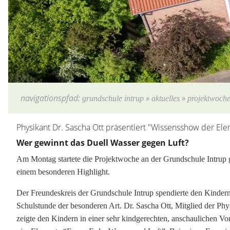
navigationspfad:
»
»
grundschule intrup
aktuelles
projektwoche
Hauptinhalt überspringen:
Physikant Dr. Sascha Ott präsentiert "Wissensshow der El
zur Randspalte springen
Wer gewinnt das Duell Wasser gegen Luft?
Am Montag startete die Projektwoche an der Grundschule Intrup g
einem besonderen Highlight.
Der Freundeskreis der Grundschule Intrup spendierte den Kindern
Schulstunde der besonderen Art. Dr. Sascha Ott, Mitglied der Phy
zeigte den Kindern in einer sehr kindgerechten, anschaulichen Vo