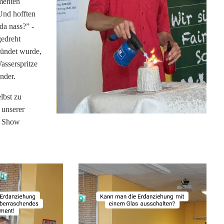
imenten
 Und hofften
da nass?” -
gedreht
zündet wurde,
asserspritze
nder.
lbst zu
 unserer
le Show