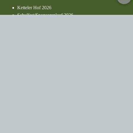
Ketteler Hof 2026
Schulfest/Sponsorenlauf 2026
Sportfest 2026
Karneval 2026
Grundschulfußballturnier 2025
Sportfest 2025
Projekttag "Tag der Muttersprache"
Verabschiedung Herr Hennig
Karneval 2024
Sportfest 2024
Bürozeiten
Das Sekretariat der Grundschule Intrup ist zu folgenden Zeiten
geöffnet:
Montag: 8.00-12.00 Uhr
Dienstag: geschlossen
Mittwoch: 8.00-12.00 Uhr