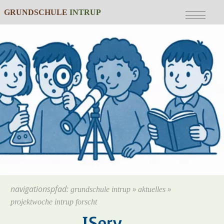
Bitte wählen Sie:
Sie sind hier:
GRUNDSCHULE
INTRUP
zur Hauptnavigation
Grundschule Intrup
»
Hauptnavigation überspringen
Aktuelles
»
zum Hauptinhalt
Projektwoche Intrup forscht
zum Inhaltsverzeichnis
navigationspfad:
»
»
grundschule intrup
aktuelles
projektwoche intrup forscht